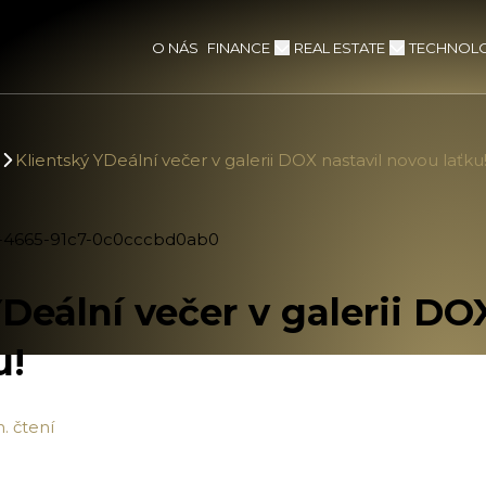
FINANCE
REAL ESTATE
TECHNOLO
O NÁS
Klientský YDeální večer v galerii DOX nastavil novou laťku
Deální večer v galerii DO
u!
. čtení