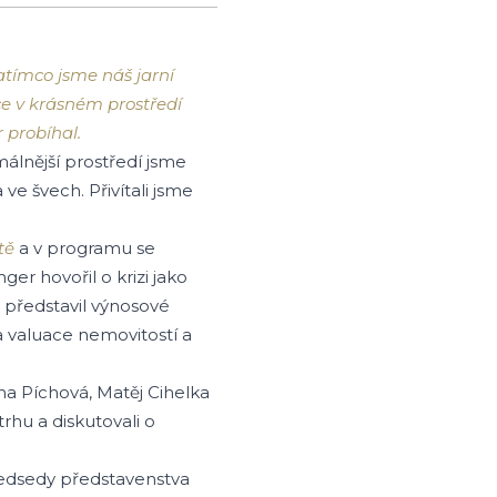
Zatímco jsme náš jarní
ce v krásném prostředí
 probíhal.
málnější prostředí jsme
ve švech. Přivítali jsme
tě
a v programu se
er hovořil o krizi jako
m představil výnosové
a valuace nemovitostí a
nna Píchová, Matěj Cihelka
trhu a diskutovali o
ředsedy představenstva