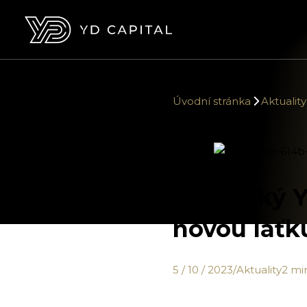
Úvodní stránka
Aktuality
Klientský Y
novou laťk
5 / 10 / 2023
/
Aktuality
2 min