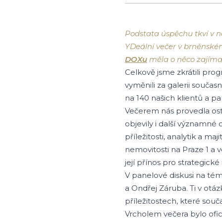
Podstata úspěchu tkví v ne
YDeální večer v brněnském
DOXu
měla o něco zajímavě
Celkově jsme zkrátili prog
vyměnili za galerii součas
na 140 našich klientů a pa
Večerem nás provedla os
objevily i další významné 
příležitosti, analytik a m
nemovitosti na Praze 1 a 
její přínos pro strategické
V panelové diskusi na téma
a Ondřej Záruba. Ti v otázk
příležitostech, které souč
Vrcholem večera bylo ofi