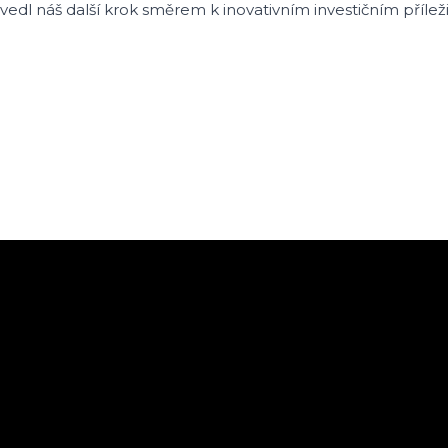
uvedl náš další krok směrem k inovativním investičním přílež