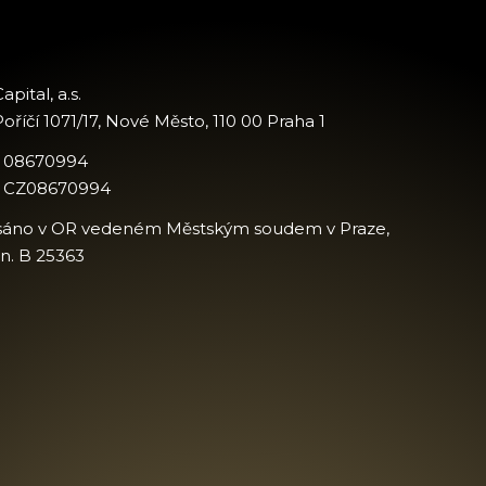
apital, a.s.
oříčí 1071/17, Nové Město, 110 00 Praha 1
: 08670994
: CZ08670994
sáno v OR vedeném Městským soudem v Praze,
zn. B 25363