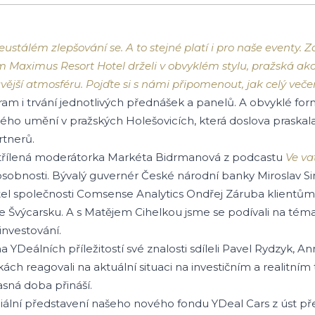
ustálém zlepšování se. A to stejné platí i pro naše eventy. 
 Maximus Resort Hotel drželi v obvyklém stylu, pražská ak
jší atmosféru. Pojďte si s námi připomenout, jak celý večer
ram i trvání jednotlivých přednášek a panelů. A obvyklé for
ného umění v pražských Holešovicích, která doslova praskala 
rtnerů.
třílená moderátorka Markéta Bidrmanová z podcastu
Ve va
osobnosti. Bývalý guvernér České národní banky Miroslav Sing
ajitel společnosti Comsense Analytics Ondřej Záruba klientů
ve Švýcarsku. A s Matějem Cihelkou jsme se podívali na tém
 investování.
 YDeálních příležitostí své znalosti sdíleli Pavel Rydzyk, A
ách reagovali na aktuální situaci na investičním a realitním 
asná doba přináší.
ciální představení našeho nového fondu YDeal Cars z úst p