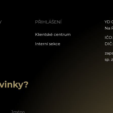
Y
PŘIHLÁŠENÍ
YD C
Na P
Klientské centrum
IČO
Interní sekce
DIČ
zap
sp. 
ovinky?
říjmení