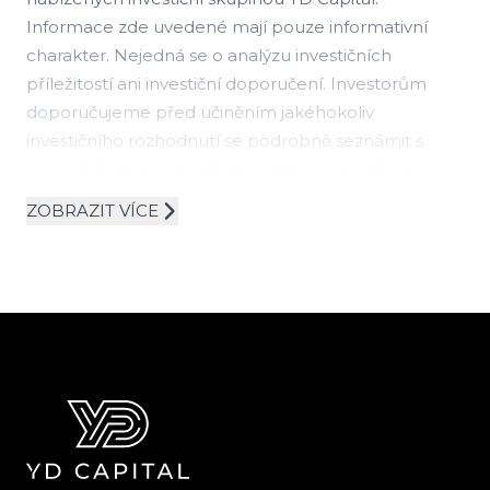
Informace zde uvedené mají pouze informativní
charakter. Nejedná se o analýzu investičních
příležitostí ani investiční doporučení. Investorům
doporučujeme před učiněním jakéhokoliv
investičního rozhodnutí se podrobně seznámit s
veřejně dostupnými informacemi k jednotlivým
produktům, například emisními podmínkami.
ZOBRAZIT VÍCE
Investování do investičních nástrojů je obecně
spojeno s určitými riziky vyplývajícími zejména z
povahy konkrétního investičního nástroje a rovněž z
právních předpisů a zvyklostí příslušných finančních
trhů. Publikované informace nepředstavují návrh na
uzavření smlouvy.