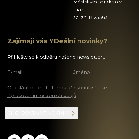
Městským soudem v
Praze,
sp. zn. B 25363
Zajímají vás YDeální novinky?
Přihlašte se k odběru našeho newsletteru
E-mail
Jméno a příjmení
Odesláním tohoto formuláře souhlasíte se
Zpracováním osobních údajů
CHCI DOSTÁVAT NOVINKY