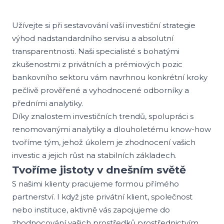
Užívejte si při sestavování vaší investiční strategie
výhod nadstandardního servisu a absolutní
transparentnosti. Naši specialisté s bohatými
zkušenostmi z privátních a prémiových pozic
bankovního sektoru vám navrhnou konkrétní kroky
pečlivě prověřené a vyhodnocené odborníky a
předními analytiky.
Díky znalostem investičních trendů, spolupráci s
renomovanými analytiky a dlouholetému know-how
tvoříme tým, jehož úkolem je zhodnocení vašich
investic a jejich růst na stabilních základech.
Tvoříme jistoty v dnešním světě
S našimi klienty pracujeme formou přímého
partnerství. I když jste privátní klient, společnost
nebo instituce, aktivně vás zapojujeme do
zhodnocování vašich prostředků prostřednictvím