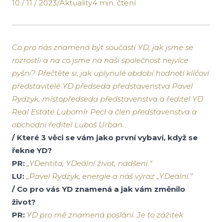
10 / 11 / 2023
/
Aktuality
4 min. čtení
Co pro nás znamená být součástí YD, jak jsme se
rozrostli a na co jsme na naši společnost nejvíce
pyšní? Přečtěte si, jak uplynulé období hodnotí klíčoví
představitelé YD předseda představenstva Pavel
Rydzyk, místopředseda představenstva a ředitel YD
Real Estate Lubomír Pecl a člen představenstva a
obchodní ředitel Luboš Urban.
/ Které 3 věci se vám jako první vybaví, když se
řekne YD?
PR:
„YDentita, YDeální život, nadšení.“
LU:
„Pavel Rydzyk, energie a náš výraz „YDeální.”
/ Co pro vás YD znamená a jak vám změnilo
život?
PR:
YD pro mě znamená poslání. Je to zážitek