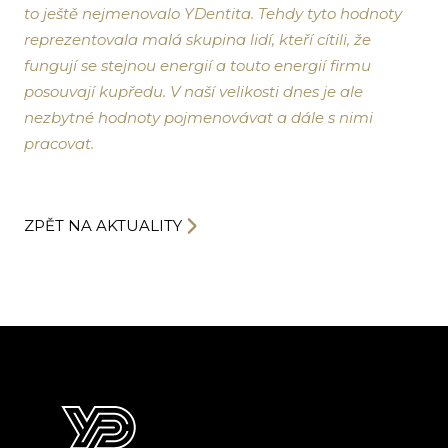
to ještě nejmenovalo YDentita. Tehdy tyto hodnoty
reprezentovala malá skupina lidí, kteří cítili, že
fungují se stejnou energií a touto energií firmu
posouvají kupředu. V naší velikosti dnes je ale
nezbytné hodnoty pojmenovávat a dále s nimi
pracovat.
ZPĚT NA AKTUALITY