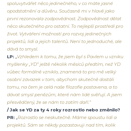
spoluvytvářet něco jedinečného, v co máte jasné
opodstatnění a důvěru. Současně mi v hlavě jako
první rezonovala zodpovědnost. Zodpovědnost dělat
něco skutečného pro ostatní. To nejlepší prostředí pro
život. Vytváření možností pro rozvoj jedinečných
projektů, lidí a jejich talentů. Není to jednoduché, ale
dává to smysl.
LP:
„
Vzhledem k tomu, že jsem byl s Pavlem u vzniku
myšlenky „YD” ještě několik měsíců předtím, než YD
vůbec formálně vzniklo, znamená to pro mě velký
osobní závazek v tom, abychom skutečně dostáli
tomu, na čem je celá naše filozofie postavena, a to
dávat smysl penězům, které nám lidé svěřují. A jsem
přesvědčený, že se nám to zatím daří.”
/ Jak se YD za ty 4 roky rozrostlo nebo změnilo?
PR:
„
Rozrostlo se neskutečně. Máme spoustu lidí a
projektů. Sám se někdy pozastavuji nad tím, kolik