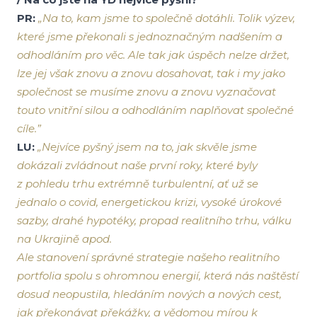
PR:
„Na to, kam jsme to společně dotáhli. Tolik výzev,
které jsme překonali s jednoznačným nadšením a
odhodláním pro věc. Ale tak jak úspěch nelze držet,
lze jej však znovu a znovu dosahovat, tak i my jako
společnost se musíme znovu a znovu vyznačovat
touto vnitřní silou a odhodláním naplňovat společné
cíle.”
LU:
„Nejvíce pyšný jsem na to, jak skvěle jsme
dokázali zvládnout naše první roky, které byly
z pohledu trhu extrémně turbulentní, ať už se
jednalo o covid, energetickou krizi, vysoké úrokové
sazby, drahé hypotéky, propad realitního trhu, válku
na Ukrajině apod.
Ale stanovení správné strategie našeho realitního
portfolia spolu s ohromnou energií, která nás naštěstí
dosud neopustila, hledáním nových a nových cest,
jak překonávat překážky, a vědomou mírou k