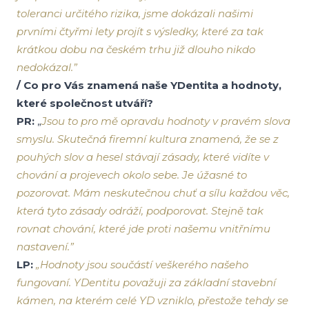
toleranci určitého rizika, jsme dokázali našimi
prvními čtyřmi lety projít s výsledky, které za tak
krátkou dobu na českém trhu již dlouho nikdo
nedokázal.”
/ Co pro Vás znamená naše YDentita a hodnoty,
které společnost utváří?
PR:
„
Jsou to pro mě opravdu hodnoty v pravém slova
smyslu. Skutečná firemní kultura znamená, že se z
pouhých slov a hesel stávají zásady, které vidíte v
chování a projevech okolo sebe. Je úžasné to
pozorovat. Mám neskutečnou chuť a sílu každou věc,
která tyto zásady odráží, podporovat. Stejně tak
rovnat chování, které jde proti našemu vnitřnímu
nastavení.”
LP:
„Hodnoty jsou součástí veškerého našeho
fungovaní. YDentitu považuji za základní stavební
kámen, na kterém celé YD vzniklo, přestože tehdy se