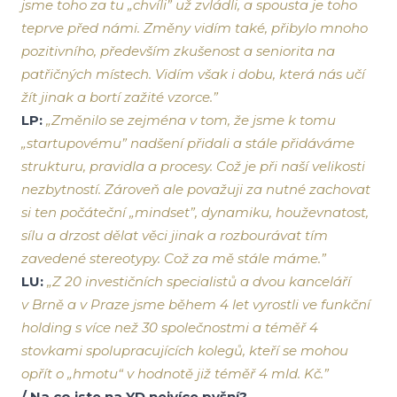
jsme toho za tu „chvíli” už zvládli, a spousta je toho
teprve před námi. Změny vidím také, přibylo mnoho
pozitivního, především zkušenost a seniorita na
patřičných místech. Vidím však i dobu, která nás učí
žít jinak a bortí zažité vzorce.”
LP:
„Změnilo se zejména v tom, že jsme k tomu
„startupovému” nadšení přidali a stále přidáváme
strukturu, pravidla a procesy. Což je při naší velikosti
nezbytností. Zároveň ale považuji za nutné zachovat
si ten počáteční „mindset”, dynamiku, houževnatost,
sílu a drzost dělat věci jinak a rozbourávat tím
zavedené stereotypy. Což za mě stále máme.”
LU:
„Z 20 investičních specialistů a dvou kanceláří
v Brně a v Praze jsme během 4 let vyrostli ve funkční
holding s více než 30 společnostmi a téměř 4
stovkami spolupracujících kolegů, kteří se mohou
opřít o „hmotu“ v hodnotě již téměř 4 mld. Kč.”
/ Na co jste na YD nejvíce pyšní?