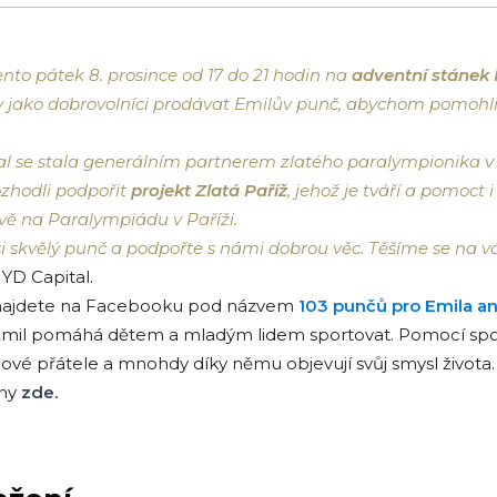
ento pátek 8. prosince od 17 do 21 hodin na
adventní stánek
y jako dobrovolníci prodávat Emilův punč, abychom pomoh
al se stala generálním partnerem zlatého paralympionika v
ozhodli podpořit
projekt Zlatá Paříž
, jehož je tváří a pomoc
avě na Paralympiádu v Paříži.
si skvělý punč a podpořte s námi dobrou věc. Těšíme se na v
YD Capital.
ti najdete na Facebooku pod názvem
103 punčů pro Emila a
mil pomáhá dětem a mladým lidem sportovat. Pomocí sport
 nové přátele a mnohdy díky němu objevují svůj smysl života.
ěhy
zde.