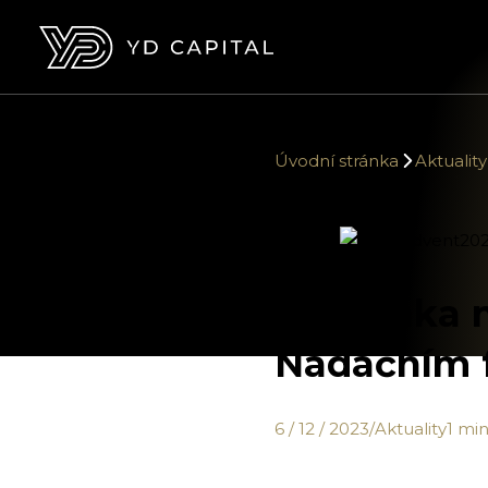
Úvodní stránka
Aktuality
Pozvánka n
Nadačním f
6 / 12 / 2023
/
Aktuality
1 min