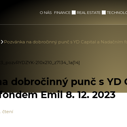
FINANCE
REAL ESTATE
TECHNOLO
O NÁS
Pozvánka na dobročinný punč s YD Capital a Nadačním fo
a dobročinný punč s YD C
ondem Emil 8. 12. 2023
. čtení