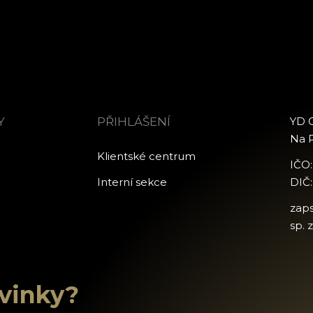
Y
PŘIHLÁŠENÍ
YD C
Na P
Klientské centrum
IČO
Interní sekce
DIČ
zap
sp. 
ovinky?