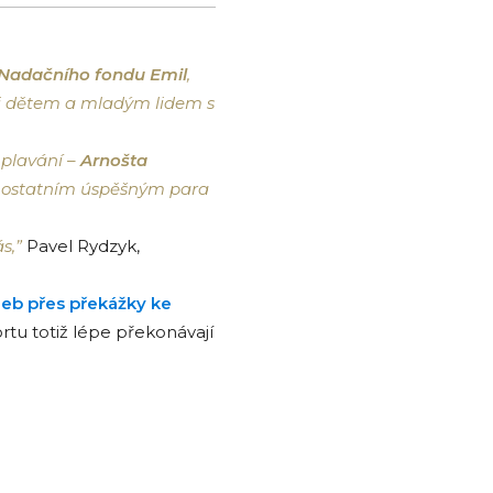
 Nadačního fondu Emil
,
li dětem a mladým lidem s
 plavání –
Arnošta
t i ostatním úspěšným para
ás,”
Pavel Rydzyk,
neb přes překážky ke
u totiž lépe překonávají