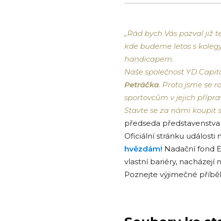
„Rád bych Vás pozval již t
kde budeme letos s koleg
handicapem.
Naše společnost YD Capit
Petráčka
. Proto jsme se r
sportovcům v jejich přípr
Stavte se za námi koupit 
předseda představenstva 
Oficiální stránku událos
hvězdám!
Nadační fond E
vlastní bariéry, nacházejí
Poznejte výjimečné příb