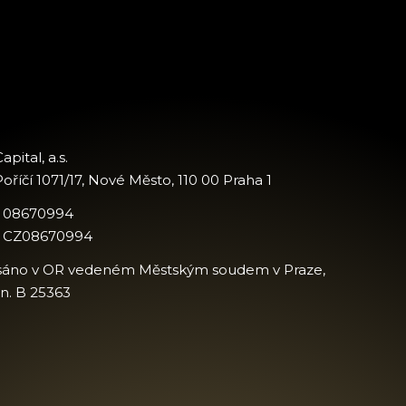
apital, a.s.
oříčí 1071/17, Nové Město, 110 00 Praha 1
: 08670994
: CZ08670994
sáno v OR vedeném Městským soudem v Praze,
zn. B 25363