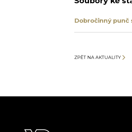
Soubory ke st
Dobročinný punč s
ZPĚT NA AKTUALITY