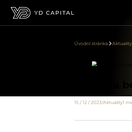
Úvodní stránka
Aktuality
Hodnota be
15 / 12 / 2023
/
Aktuality
1 mi