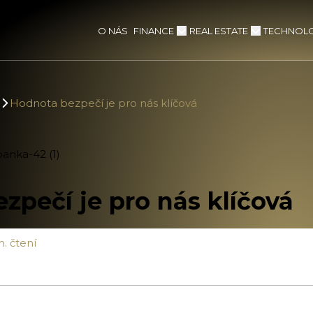
FINANCE
REAL ESTATE
TECHNOLO
O NÁS
Hodnota bezpečí je pro nás klíčová
zpečí je pro nás klíčová
n. čtení