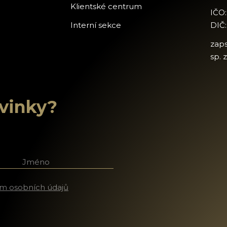
Klientské centrum
IČO
Interní sekce
DIČ
zap
sp. 
ovinky?
říjmení
m osobních údajů