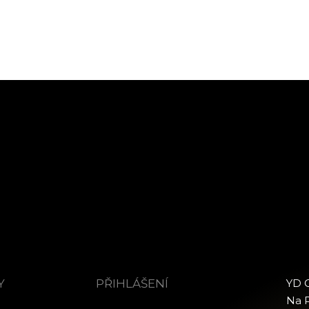
Y
PŘIHLÁŠENÍ
YD C
Na P