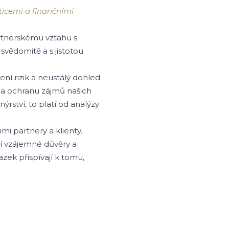
ticemi a finančními
rtnerskému vztahu s
svědomitě a s jistotou
ní rizik a neustálý dohled
 a ochranu zájmů našich
ýrství, to platí od analýzy
i partnery a klienty.
í vzájemné důvěry a
zek přispívají k tomu,