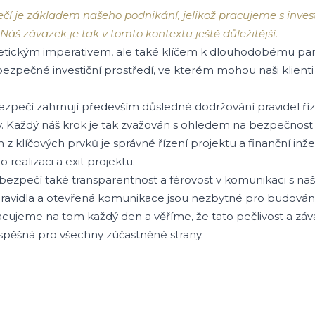
í je základem našeho podnikání, jelikož pracujeme s inves
 Náš závazek je tak v tomto kontextu ještě důležitější.
 etickým imperativem, ale také klíčem k dlouhodobému pa
bezpečné investiční prostředí, ve kterém mohou naši klienti 
pečí zahrnují především důsledné dodržování pravidel říze
y. Každý náš krok je tak zvažován s ohledem na bezpečnost
 z klíčových prvků je správné řízení projektu a finanční inžen
 realizaci a exit projektu.
zpečí také transparentnost a férovost v komunikaci s našim
 pravidla a otevřená komunikace jsou nezbytné pro budován
ujeme na tom každý den a věříme, že tato pečlivost a záva
spěšná pro všechny zúčastněné strany.