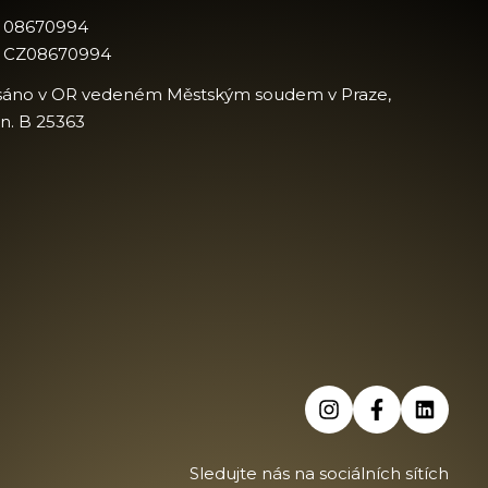
: 08670994
: CZ08670994
sáno v OR vedeném Městským soudem v Praze,
zn. B 25363
Sledujte nás na sociálních sítích