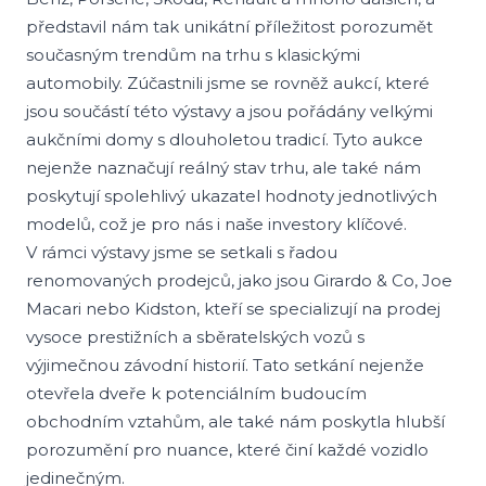
představil nám tak unikátní příležitost porozumět
současným trendům na trhu s klasickými
automobily. Zúčastnili jsme se rovněž aukcí, které
jsou součástí této výstavy a jsou pořádány velkými
aukčními domy s dlouholetou tradicí. Tyto aukce
nejenže naznačují reálný stav trhu, ale také nám
poskytují spolehlivý ukazatel hodnoty jednotlivých
modelů, což je pro nás i naše investory klíčové.
V rámci výstavy jsme se setkali s řadou
renomovaných prodejců, jako jsou Girardo & Co, Joe
Macari nebo Kidston, kteří se specializují na prodej
vysoce prestižních a sběratelských vozů s
výjimečnou závodní historií. Tato setkání nejenže
otevřela dveře k potenciálním budoucím
obchodním vztahům, ale také nám poskytla hlubší
porozumění pro nuance, které činí každé vozidlo
jedinečným.