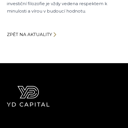
investiční filozofie je vždy vedena respektem k
minulosti a vírou v budoucí hodnotu.
ZPĚT NA AKTUALITY