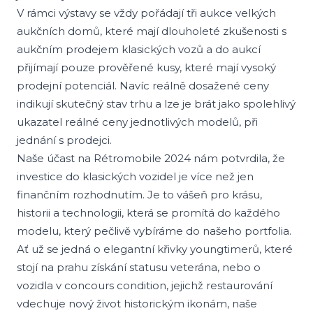
V rámci výstavy se vždy pořádají tři aukce velkých
aukčních domů, které mají dlouholeté zkušenosti s
aukčním prodejem klasických vozů a do aukcí
přijímají pouze prověřené kusy, které mají vysoký
prodejní potenciál. Navíc reálně dosažené ceny
indikují skutečný stav trhu a lze je brát jako spolehlivý
ukazatel reálné ceny jednotlivých modelů, při
jednání s prodejci.
Naše účast na Rétromobile 2024 nám potvrdila, že
investice do klasických vozidel je více než jen
finančním rozhodnutím. Je to vášeň pro krásu,
historii a technologii, která se promítá do každého
modelu, který pečlivě vybíráme do našeho portfolia.
Ať už se jedná o elegantní křivky youngtimerů, které
stojí na prahu získání statusu veterána, nebo o
vozidla v concours condition, jejichž restaurování
vdechuje nový život historickým ikonám, naše