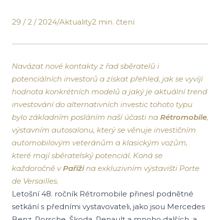
29 / 2 / 2024
/
Aktuality
2 min. čtení
Navázat nové kontakty z řad sběratelů i
potenciálních investorů a získat přehled, jak se vyvíjí
hodnota konkrétních modelů a jaký je aktuální trend
investování do alternativních investic tohoto typu
bylo základním posláním naší účasti na
Rétromobile
,
výstavním autosalonu, který se věnuje investičním
automobilovým veteránům a klasickým vozům,
které mají sběratelský potenciál. Koná se
každoročně v
Paříži
na exkluzivním výstavišti Porte
de Versailles.
Letošní 48. ročník Rétromobile přinesl podnětné
setkání s předními vystavovateli, jako jsou Mercedes
Benz, Porsche, Škoda, Renault a mnoho dalších, a