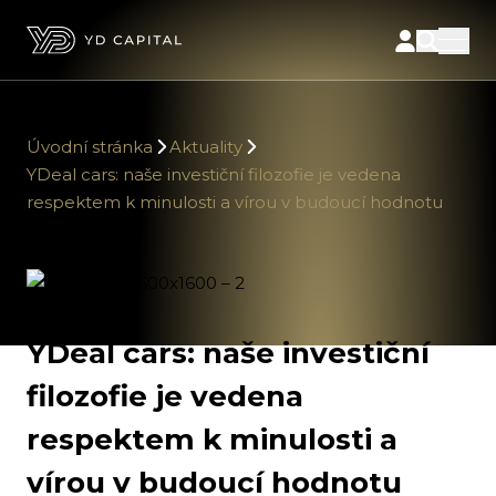
Úvodní stránka
Aktuality
YDeal cars: naše investiční filozofie je vedena
respektem k minulosti a vírou v budoucí hodnotu
YDeal cars: naše investiční
filozofie je vedena
respektem k minulosti a
vírou v budoucí hodnotu