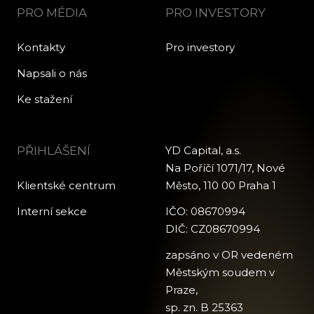
PRO MÉDIA
PRO INVESTORY
Kontakty
Pro investory
Napsali o nás
Ke stažení
PŘIHLÁŠENÍ
YD Capital, a.s.
Na Poříčí 1071/17, Nové
Klientské centrum
Město, 110 00 Praha 1
Interní sekce
IČO: 08670994
DIČ: CZ08670994
zapsáno v OR vedeném
Městským soudem v
Praze,
sp. zn. B 25363