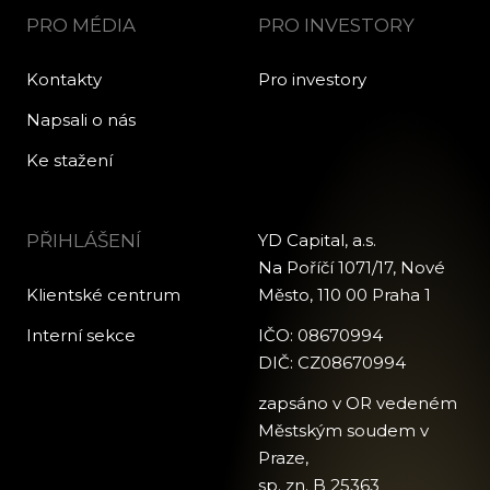
PRO MÉDIA
PRO INVESTORY
Kontakty
Pro investory
Napsali o nás
Ke stažení
PŘIHLÁŠENÍ
YD Capital, a.s.
Na Poříčí 1071/17, Nové
Klientské centrum
Město, 110 00 Praha 1
Interní sekce
IČO: 08670994
DIČ: CZ08670994
zapsáno v OR vedeném
Městským soudem v
Praze,
sp. zn. B 25363