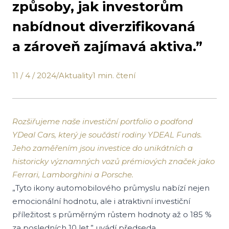
způsoby, jak investorům
nabídnout diverzifikovaná
a zároveň zajímavá aktiva.”
11 / 4 / 2024
/
Aktuality
1 min. čtení
Rozšiřujeme naše investiční portfolio o podfond
YDeal Cars, který je součástí rodiny YDEAL Funds.
Jeho zaměřením jsou investice do unikátních a
historicky významných vozů prémiových značek jako
Ferrari, Lamborghini a Porsche.
„Tyto ikony automobilového průmyslu nabízí nejen
emocionální hodnotu, ale i atraktivní investiční
příležitost s průměrným růstem hodnoty až o 185 %
za posledních 10 let,” uvádí předseda