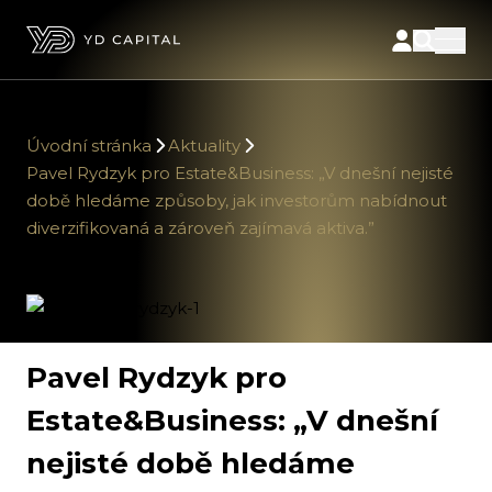
Úvodní stránka
Aktuality
Pavel Rydzyk pro Estate&Business: „V dnešní nejisté
době hledáme způsoby, jak investorům nabídnout
diverzifikovaná a zároveň zajímavá aktiva.”
Pavel Rydzyk pro
Estate&Business: „V dnešní
nejisté době hledáme