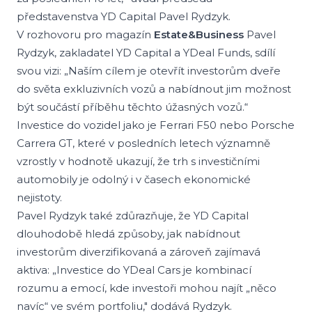
představenstva YD Capital Pavel Rydzyk.
V rozhovoru pro magazín
Estate&Business
Pavel
Rydzyk, zakladatel YD Capital a YDeal Funds, sdílí
svou vizi: „Naším cílem je otevřít investorům dveře
do světa exkluzivních vozů a nabídnout jim možnost
být součástí příběhu těchto úžasných vozů.“
Investice do vozidel jako je Ferrari F50 nebo Porsche
Carrera GT, které v posledních letech významně
vzrostly v hodnotě ukazují, že trh s investičními
automobily je odolný i v časech ekonomické
nejistoty.
Pavel Rydzyk také zdůrazňuje, že YD Capital
dlouhodobě hledá způsoby, jak nabídnout
investorům diverzifikovaná a zároveň zajímavá
aktiva: „Investice do YDeal Cars je kombinací
rozumu a emocí, kde investoři mohou najít „něco
navíc“ ve svém portfoliu," dodává Rydzyk.