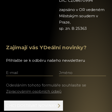
DIČ: CZ08670994
zapsáno v OR vedeném
Městským soudem v
Praze,
sp. zn. B 25363
Zajímají vás YDeální novinky?
Přihlašte se k odběru našeho newsletteru
E-mail
Jméno a příjmení
Odesláním tohoto formuláře souhlasíte se
Zpracováním osobních údajů
CHCI DOSTÁVAT NOVINKY