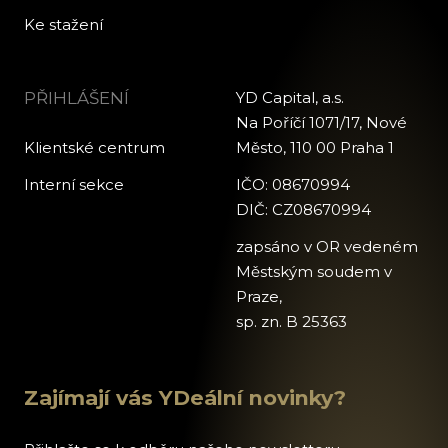
Ke stažení
PŘIHLÁŠENÍ
YD Capital, a.s.
Na Poříčí 1071/17, Nové
Klientské centrum
Město, 110 00 Praha 1
Interní sekce
IČO: 08670994
DIČ: CZ08670994
zapsáno v OR vedeném
Městským soudem v
Praze,
sp. zn. B 25363
Zajímají vás YDeální novinky?