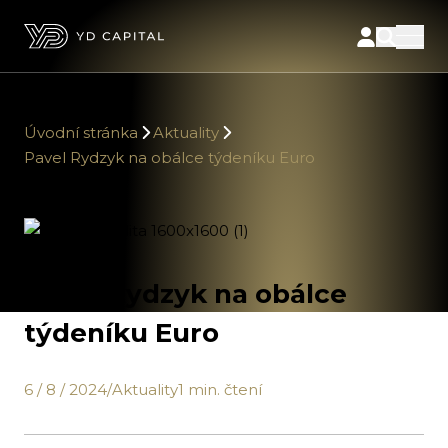
Úvodní stránka
Aktuality
Pavel Rydzyk na obálce týdeníku Euro
Pavel Rydzyk na obálce
týdeníku Euro
6 / 8 / 2024
/
Aktuality
1 min. čtení