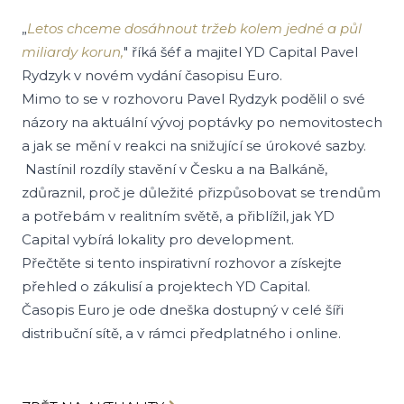
„
Letos chceme dosáhnout tržeb kolem jedné a půl
miliardy korun,
" říká šéf a majitel YD Capital Pavel
Rydzyk v novém vydání časopisu Euro.
Mimo to se v rozhovoru Pavel Rydzyk podělil o své
názory na aktuální vývoj poptávky po nemovitostech
a jak se mění v reakci na snižující se úrokové sazby.
Nastínil rozdíly stavění v Česku a na Balkáně,
zdůraznil, proč je důležité přizpůsobovat se trendům
a potřebám v realitním světě, a přiblížil, jak YD
Capital vybírá lokality pro development.
Přečtěte si tento inspirativní rozhovor a získejte
přehled o zákulisí a projektech YD Capital.
Časopis Euro je ode dneška dostupný v celé šíři
distribuční sítě, a v rámci předplatného i online.