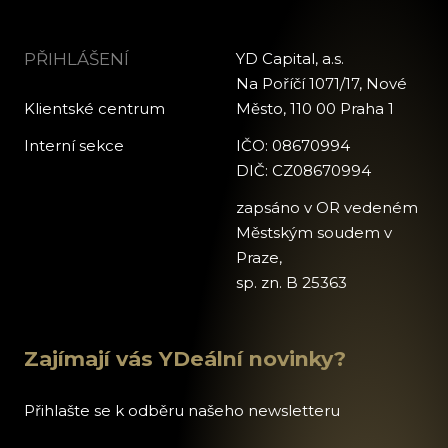
PŘIHLÁŠENÍ
YD Capital, a.s.
Na Poříčí 1071/17, Nové
Klientské centrum
Město, 110 00 Praha 1
Interní sekce
IČO: 08670994
DIČ: CZ08670994
zapsáno v OR vedeném
Městským soudem v
Praze,
sp. zn. B 25363
Zajímají vás YDeální novinky?
Přihlašte se k odběru našeho newsletteru