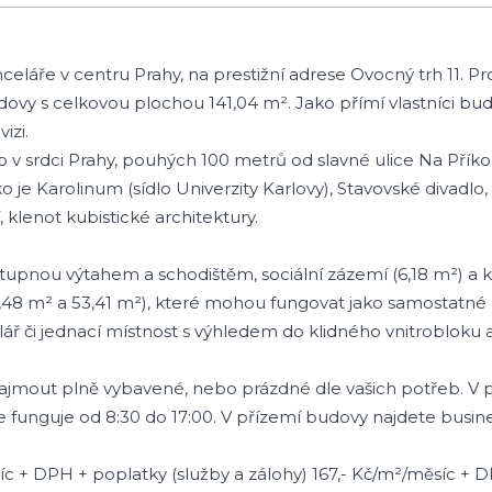
láře v centru Prahy, na prestižní adrese Ovocný trh 11. Pro
ovy s celkovou plochou 141,04 m². Jako přímí vlastníci 
izi.
 v srdci Prahy, pouhých 100 metrů od slavné ulice Na Příkopě
je Karolinum (sídlo Univerzity Karlovy), Stavovské divadlo
lenot kubistické architektury.
ístupnou výtahem a schodištěm, sociální zázemí (6,18 m²) a 
18,48 m² a 53,41 m²), které mohou fungovat jako samostatné
ář či jednací místnost s výhledem do klidného vnitrobloku
jmout plně vybavené, nebo prázdné dle vašich potřeb. V pr
 funguje od 8:30 do 17:00. V přízemí budovy najdete busine
íc + DPH + poplatky (služby a zálohy) 167,- Kč/m²/měsíc + 