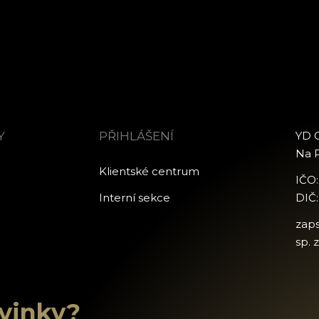
Y
PŘIHLÁŠENÍ
YD C
Na P
Klientské centrum
IČO
Interní sekce
DIČ
zap
sp. 
ovinky?