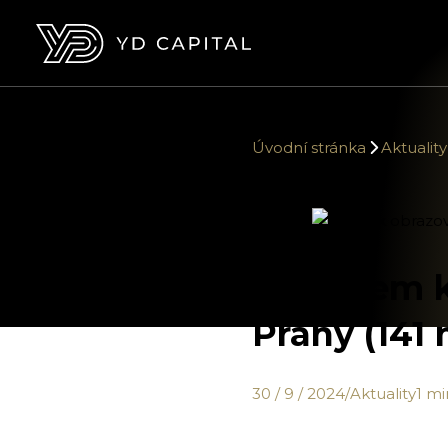
Úvodní stránka
Aktuality
Pronájem k
Prahy (141 
30 / 9 / 2024
/
Aktuality
1 mi