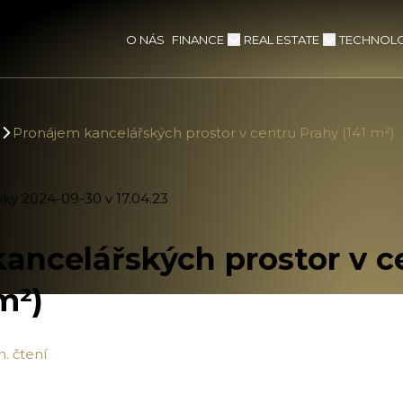
FINANCE
REAL ESTATE
TECHNOLO
O NÁS
Pronájem kancelářských prostor v centru Prahy (141 m²)
ancelářských prostor v c
m²)
n. čtení