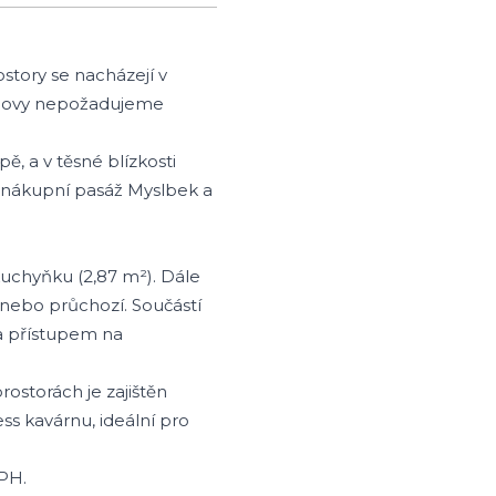
story se nacházejí v
budovy nepožadujeme
, a v těsné blízkosti
, nákupní pasáž Myslbek a
kuchyňku (2,87 m²). Dále
 nebo průchozí. Součástí
 a přístupem na
ostorách je zajištěn
ss kavárnu, ideální pro
DPH.