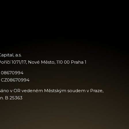
apital, a.s.
oříčí 1071/17, Nové Město, 110 00 Praha 1
: 08670994
: CZ08670994
sáno v OR vedeném Městským soudem v Praze,
zn. B 25363