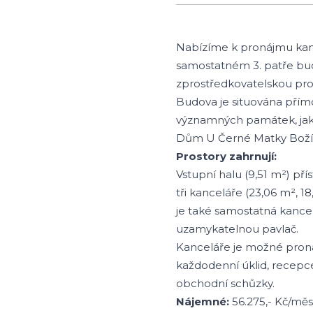
Nabízíme k pronájmu kance
samostatném 3. patře bud
zprostředkovatelskou prov
Budova je situována přímo
významných památek, jako 
Dům U Černé Matky Boží, k
Prostory zahrnují:
Vstupní halu (9,51 m²) př
tři kanceláře (23,06 m², 
je také samostatná kancel
uzamykatelnou pavlač.
Kanceláře je možné prona
každodenní úklid, recepce
obchodní schůzky.
Nájemné:
56.275,- Kč/měs