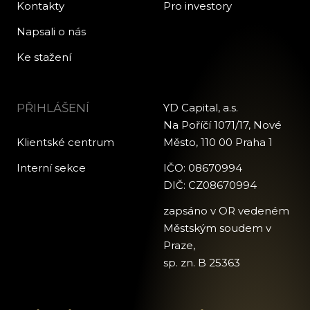
Kontakty
Pro investory
Napsali o nás
Ke stažení
PŘIHLÁŠENÍ
YD Capital, a.s.
Na Poříčí 1071/17, Nové
Klientské centrum
Město, 110 00 Praha 1
Interní sekce
IČO: 08670994
DIČ: CZ08670994
zapsáno v OR vedeném
Městským soudem v
Praze,
sp. zn. B 25363