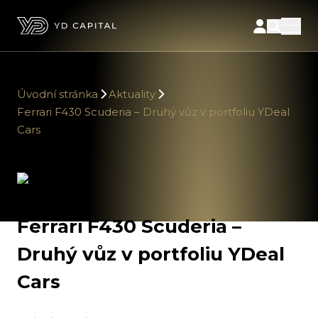
Úvodní stránka
Aktuality
Ferrari F430 Scuderia – Druhý vůz v portfoliu YDeal
Cars
Ferrari F430 Scuderia –
Druhý vůz v portfoliu YDeal
Cars