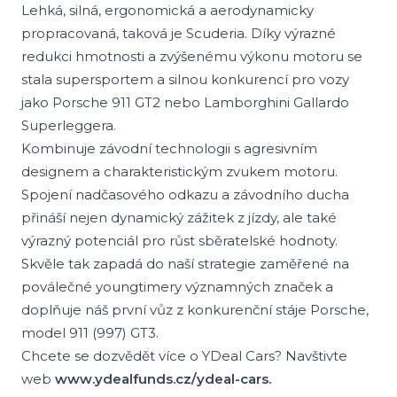
Lehká, silná, ergonomická a aerodynamicky
propracovaná, taková je Scuderia. Díky výrazné
redukci hmotnosti a zvýšenému výkonu motoru se
stala supersportem a silnou konkurencí pro vozy
jako Porsche 911 GT2 nebo Lamborghini Gallardo
Superleggera.
Kombinuje závodní technologii s agresivním
designem a charakteristickým zvukem motoru.
Spojení nadčasového odkazu a závodního ducha
přináší nejen dynamický zážitek z jízdy, ale také
výrazný potenciál pro růst sběratelské hodnoty.
Skvěle tak zapadá do naší strategie zaměřené na
poválečné youngtimery významných značek a
doplňuje náš první vůz z konkurenční stáje Porsche,
model 911 (997) GT3.
Chcete se dozvědět více o YDeal Cars? Navštivte
web
www.ydealfunds.cz/ydeal-cars.