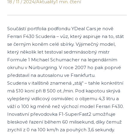
18 / 11 / 2024
/
Aktuality
1 min. čtení
Součástí portfolia podfondu YDeal Cars je nově
Ferrari F430 Scuderia – vůz, který aspiruje na to, stát
se černým koněm celé sbírky. Výjimečný model,
který několik let testoval sedminásobný mistr
Formule 1 Michael Schumacher na legendárním
okruhu v Nürburgring. V roce 2007 ho pak poprvé
představil na autosalonu ve Frankfurtu.
Scuderia v italštině znamená „stáj“ – tahle konkrétní
má 510 koní při 8 500 ot./min. Pod kapotou skrývá
vylepšený vidlicový osmiválec o objemu 4,3 litru a
váží o 100 kg méně než výchozí model Ferrari F430.
Inovativní převodovka F1-SuperFast2 umožňuje
bleskové řazení během 60 milisekund, díky čemuž
zrychlí z 0 na 100 km/h za pouhých 3,6 sekundy.