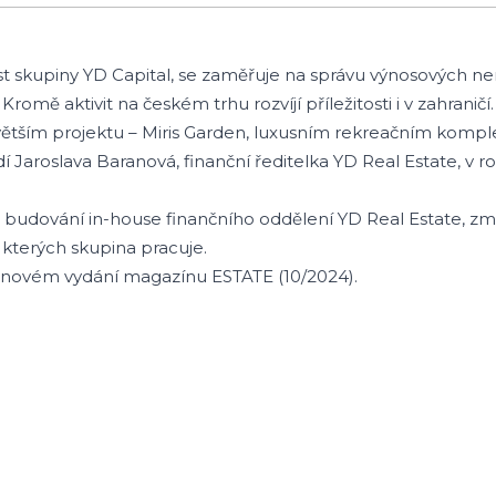
ást skupiny YD Capital, se zaměřuje na správu výnosových nem
romě aktivit na českém trhu rozvíjí příležitosti i v zahranič
ětším projektu – Miris Garden, luxusním rekreačním komp
í Jaroslava Baranová, finanční ředitelka YD Real Estate, v
o budování in-house finančního oddělení YD Real Estate, změ
 kterých skupina pracuje.
říjnovém vydání magazínu ESTATE (10/2024).