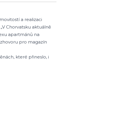
ovitostí a realizaci
í. „V Chorvatsku aktuálně
lexu apartmánů na
 rozhovoru pro magazín
nách, které přineslo, i