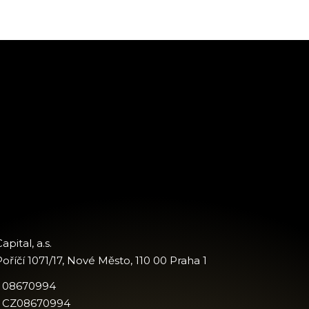
apital, a.s.
oříčí 1071/17, Nové Město, 110 00 Praha 1
: 08670994
: CZ08670994