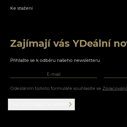
Ke stažení
Zajímají vás YDeální n
Přihlašte se k odběru našeho newsletteru
E-mail
Jméno a p
Odesláním tohoto formuláře souhlasíte se
Zpracování
CHCI DOSTÁVAT NOVINKY