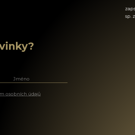
zap
sp. 
ovinky?
říjmení
m osobních údajů