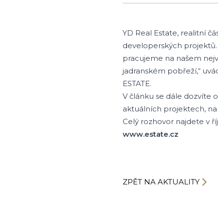
YD Real Estate, realitní č
developerských projektů. K
pracujeme na našem nejv
jadranském pobřeží,“ uvád
ESTATE.
V článku se dále dozvíte 
aktuálních projektech, na
Celý rozhovor najdete v 
www.estate.cz
ZPĚT NA AKTUALITY