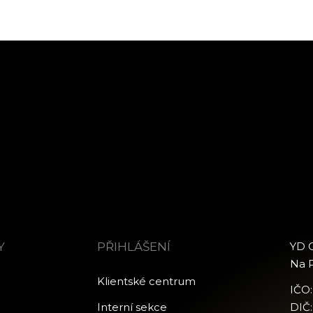
Y
PŘIHLÁŠENÍ
YD C
Na P
Klientské centrum
IČO
Interní sekce
DIČ