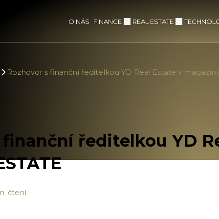
FINANCE
REAL ESTATE
TECHNOLO
O NÁS
Rozhovor s finanční ředitelkou YD Real Estate v magazí
 finanční ředitelkou YD Re
ESTATE
n. čtení