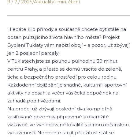
9 / 7 / 2025
/
Aktuality
1 min. čtení
Hledáte klid přírody a současně chcete být stále na
dosah pulzujícího života hlavního města? Projekt
Bydlení Tuklaty vám nabízí obojí – a pozor, už zbývají
jen 2 poslední parcely!
V Tuklatech jste za pouhou půlhodinu 30 minut
centru Prahy, a přesto se domů vracíte do zeleně,
ticha a bezpečného prostředí pro celou rodinu.
Každodenní dojíždění je snadné, kulturní i sportovní
aktivity na dosah, a večer vás čeká odpočinek na
zahradě pod hvězdami.
Na prodej už zbývají poslední dva kompletně
zasíťované pozemky připravené k okamžité
výstavbě, ve vyhledávané lokalitě s plnou občanskou
vybaveností. Nenechte si ujít příležitost stát se