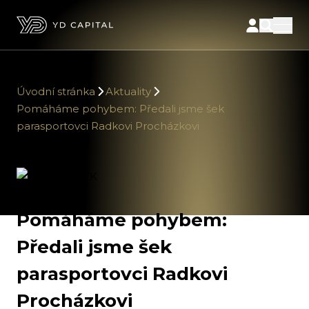
Úvodní stránka
Aktuality
Pomáháme pohybem: Předali jsme šek
parasportovci Radkovi Procházkovi
Pomáháme pohybem:
Předali jsme šek
parasportovci Radkovi
Procházkovi