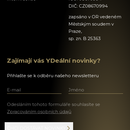
DIČ: CZ08670994
zapsáno v OR vedeném
Městským soudem v
Praze,
sp. zn. B 25363
Zajímají vás YDeální novinky?
Přihlašte se k odběru našeho newsletteru
E-mail
Jméno a příjmení
Odesláním tohoto formuláře souhlasíte se
Zpracováním osobních údajů
CHCI DOSTÁVAT NOVINKY