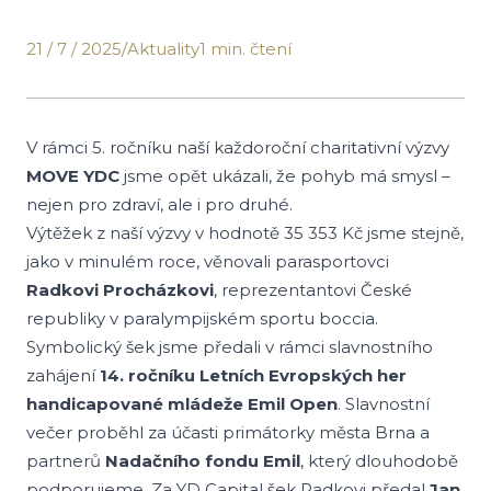
21 / 7 / 2025
/
Aktuality
1 min. čtení
V rámci 5. ročníku naší každoroční charitativní výzvy
MOVE YDC
jsme opět ukázali, že pohyb má smysl –
nejen pro zdraví, ale i pro druhé.
Výtěžek z naší výzvy v hodnotě 35 353 Kč jsme stejně,
jako v minulém roce, věnovali parasportovci
Radkovi Procházkovi
, reprezentantovi České
republiky v paralympijském sportu boccia.
Symbolický šek jsme předali v rámci slavnostního
zahájení
14. ročníku Letních Evropských her
handicapované mládeže Emil Open
. Slavnostní
večer proběhl za účasti primátorky města Brna a
partnerů
Nadačního fondu Emil
, který dlouhodobě
podporujeme. Za YD Capital šek Radkovi předal
Jan