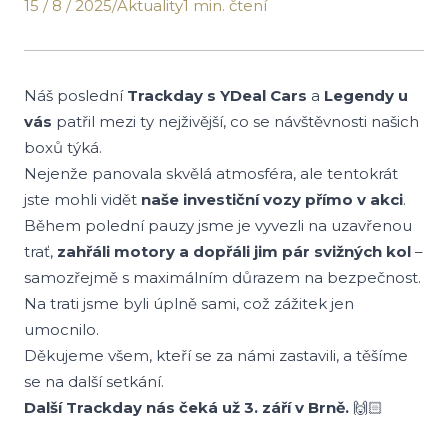
15 / 8 / 2025
/
Aktuality
1 min. čtení
Náš poslední
Trackday s YDeal Cars
a
Legendy u
vás
patřil mezi ty nejživější, co se návštěvnosti našich
boxů týká.
Nejenže panovala skvělá atmosféra, ale tentokrát
jste mohli vidět
naše investiční vozy přímo v akci
.
Během polední pauzy jsme je vyvezli na uzavřenou
trať,
zahřáli motory a dopřáli jim pár svižných kol
–
samozřejmě s maximálním důrazem na bezpečnost.
Na trati jsme byli úplně sami, což zážitek jen
umocnilo.
Děkujeme všem, kteří se za námi zastavili, a těšíme
se na další setkání.
Další Trackday nás čeká už 3. září v Brně.
🙌🏻