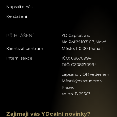
Napsali o nás
Ke stažení
PŘIHLÁŠENÍ
YD Capital, a.s.
Na Poříčí 1071/17, Nové
Klientské centrum
Město, 110 00 Praha 1
Interní sekce
IČO: 08670994
DIČ: CZ08670994
zapsáno v OR vedeném
Městským soudem v
Praze,
sp. zn. B 25363
Zajímají vás YDeální novinky?