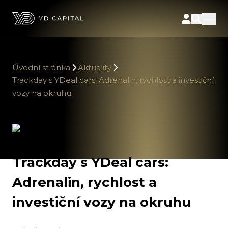
Úvodní stránka
Aktuality
Trackday s YDeal cars: Adrenalin, rychlost a investiční
vozy na okruhu
Trackday s YDeal cars:
Adrenalin, rychlost a
investiční vozy na okruhu