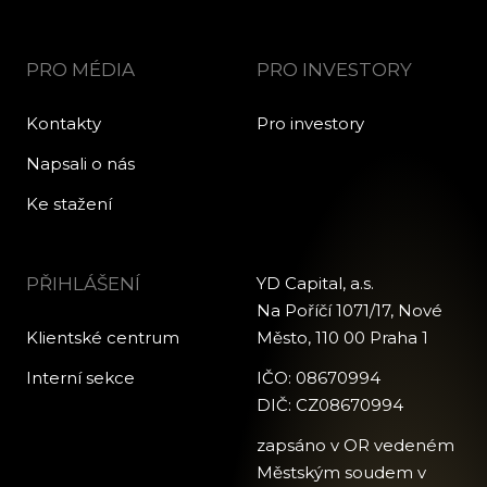
PRO MÉDIA
PRO INVESTORY
Kontakty
Pro investory
Napsali o nás
Ke stažení
PŘIHLÁŠENÍ
YD Capital, a.s.
Na Poříčí 1071/17, Nové
Klientské centrum
Město, 110 00 Praha 1
Interní sekce
IČO: 08670994
DIČ: CZ08670994
zapsáno v OR vedeném
Městským soudem v