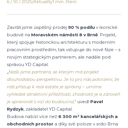
6 / 10 / 2025
/
Aktuality
1 min. čtení
Završili jsme úspěšný prodej
90 % podílu
v ikonické
budově na
Moravském náměstí 8 v Brně
. Projekt,
který spojuje historickou architekturu s moderním
pracovním prostředím, tak vstupuje do nové fáze – s
novým strategickým partnerem, ale nadále pod
správou YD Capital.
„
Našli jsme partnera, se kterým má projekt
dlouhodobou perspektivu. Je to pro nás potvrzení, že
náš přístup k real estate je správný – umíme
vyhledat atraktivní příležitosti, zhodnotit je a zároveň
je spravovat s vizí do budoucna,
“ uvedl
Pavel
Rydzyk
, zakladatel YD Capital.
Budova nabízí více než
6 300 m² kancelářských a
obchodních prostor
a díky své poloze v srdci Brna