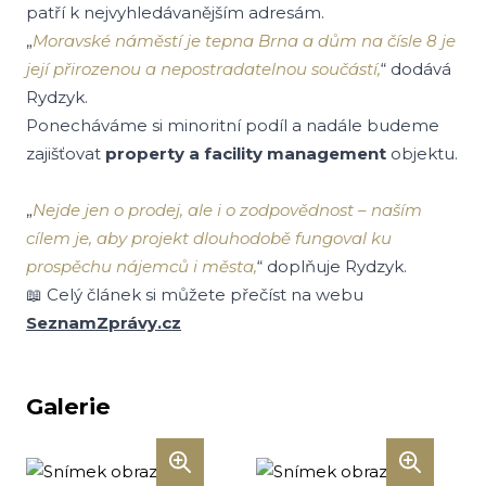
patří k nejvyhledávanějším adresám.
„
Moravské náměstí je tepna Brna a dům na čísle 8 je
její přirozenou a nepostradatelnou součástí,
“ dodává
Rydzyk.
Ponecháváme si minoritní podíl a nadále budeme
zajišťovat
property a facility management
objektu.
„
Nejde jen o prodej, ale i o zodpovědnost – naším
cílem je, aby projekt dlouhodobě fungoval ku
prospěchu nájemců i města,
“ doplňuje Rydzyk.
📖 Celý článek si můžete přečíst na webu
SeznamZprávy.cz
Galerie