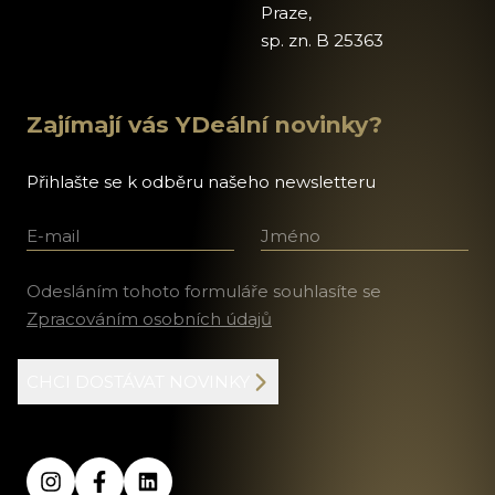
Praze,
sp. zn. B 25363
Zajímají vás YDeální novinky?
Přihlašte se k odběru našeho newsletteru
E-mail
Jméno a příjmení
Odesláním tohoto formuláře souhlasíte se
Zpracováním osobních údajů
CHCI DOSTÁVAT NOVINKY