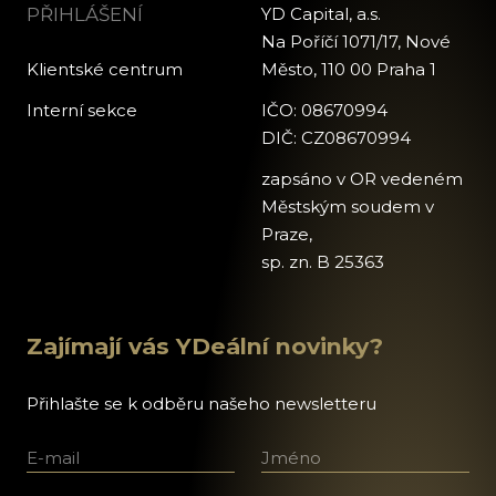
PŘIHLÁŠENÍ
YD Capital, a.s.
Na Poříčí 1071/17, Nové
Klientské centrum
Město, 110 00 Praha 1
Interní sekce
IČO: 08670994
DIČ: CZ08670994
zapsáno v OR vedeném
Městským soudem v
Praze,
sp. zn. B 25363
Zajímají vás YDeální novinky?
Přihlašte se k odběru našeho newsletteru
E-mail
Jméno a příjmení