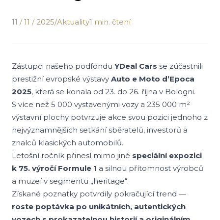
11 / 11 / 2025
/
Aktuality
1 min. čtení
Zástupci našeho podfondu
YDeal Cars
se zúčastnili
prestižní evropské výstavy
Auto e Moto d’Epoca
2025
, která se konala od 23. do 26. října v Bologni.
S více než 5 000 vystavenými vozy a 235 000 m²
výstavní plochy potvrzuje akce svou pozici jednoho z
nejvýznamnějších setkání sběratelů, investorů a
znalců klasických automobilů.
Letošní ročník přinesl mimo jiné
speciální expozici
k 75. výročí Formule 1
a silnou přítomnost výrobců
a muzeí v segmentu „heritage“.
Získané poznatky potvrdily pokračující trend —
roste poptávka po unikátních, autentických
vozech s prokazatelnou historií a originálním