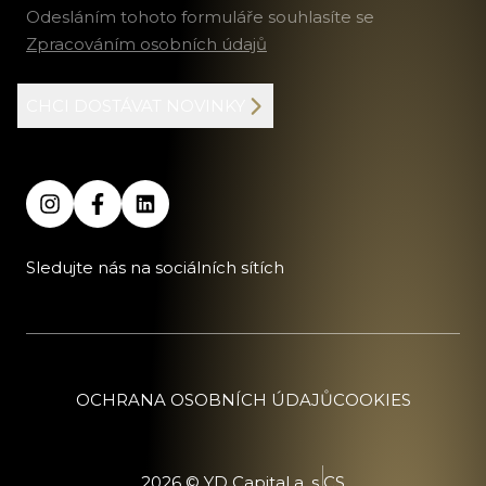
Odesláním tohoto formuláře souhlasíte se
Zpracováním osobních údajů
CHCI DOSTÁVAT NOVINKY
Sledujte nás na sociálních sítích
OCHRANA OSOBNÍCH ÚDAJŮ
COOKIES
2026 © YD Capital a. s.
CS