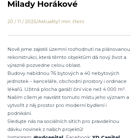
Milady Horákové
20 / 11 / 2025
/
Aktuality
1 min. čtení
Nově jsme zajistili územní rozhodnutí na plánovanou
rekonstrukci, která těmto objektům dá nový život a
výrazně pozvedne celou oblast.
Budovy nabídnou 76 bytových a 40 nebytových
jednotek – kanceláře, obchodní prostory i ordinace
lékařů. Užitná plocha garáží činí více než 4 000 m².
Naším cílem je navrátit tomuto místu jeho význam a
vytvořit z něj prostor pro moderní bydlení i
podnikání.
Sledujte nás na sociálních sítích pro pravidelnou
dávku novinek z našich projektů!
Instagram:
@ydcapital
Facebook:
YD Capital