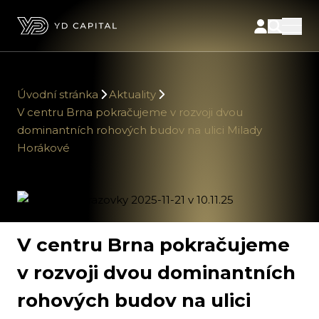
Úvodní stránka
Aktuality
V centru Brna pokračujeme v rozvoji dvou
dominantních rohových budov na ulici Milady
Horákové
V centru Brna pokračujeme
v rozvoji dvou dominantních
rohových budov na ulici