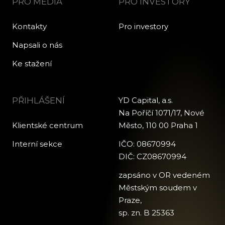
PRO MÉDIA
PRO INVESTORY
Kontakty
Pro investory
Napsali o nás
Ke stažení
PŘIHLÁŠENÍ
YD Capital, a.s.
Na Poříčí 1071/17, Nové
Klientské centrum
Město, 110 00 Praha 1
Interní sekce
IČO: 08670994
DIČ: CZ08670994
zapsáno v OR vedeném
Městským soudem v
Praze,
sp. zn. B 25363