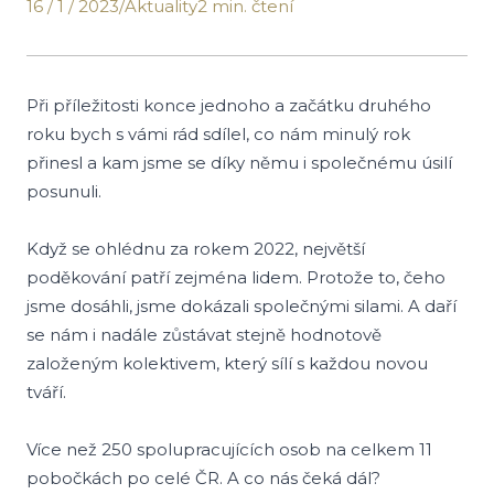
16 / 1 / 2023
/
Aktuality
2 min. čtení
Při příležitosti konce jednoho a začátku druhého
roku bych s vámi rád sdílel, co nám minulý rok
přinesl a kam jsme se díky němu i společnému úsilí
posunuli.
Když se ohlédnu za rokem 2022, největší
poděkování patří zejména lidem. Protože to, čeho
jsme dosáhli, jsme dokázali společnými silami. A daří
se nám i nadále zůstávat stejně hodnotově
založeným kolektivem, který sílí s každou novou
tváří.
Více než 250 spolupracujících osob na celkem 11
pobočkách po celé ČR. A co nás čeká dál?