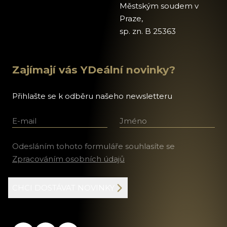
Městským soudem v
Praze,
sp. zn. B 25363
Zajímají vás YDeální novinky?
Přihlašte se k odběru našeho newsletteru
E-mail
Jméno a příjmení
Odesláním tohoto formuláře souhlasíte se
Zpracováním osobních údajů
CHCI DOSTÁVAT NOVINKY