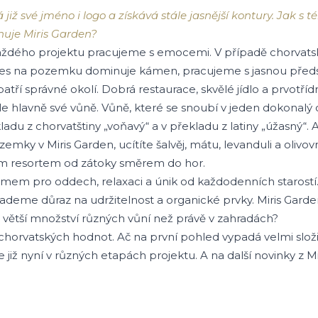
již své jméno i logo a získává stále jasnější kontury. Jak 
nuje Miris Garden?
aždého projektu pracujeme s emocemi. V případě chorvat
nes na pozemku dominuje kámen, pracujeme s jasnou předs
atří správné okolí. Dobrá restaurace, skvělé jídlo a prvotříd
 ale hlavně své vůně. Vůně, které se snoubí v jeden dokonalý 
kladu z chorvatštiny „voňavý“ a v překladu z latiny „úžasný“
mky v Miris Garden, ucítíte šalvěj, mátu, levanduli a olivov
ým resortem od zátoky směrem do hor.
em pro oddech, relaxaci a únik od každodenních starostí.
lademe důraz na udržitelnost a organické prvky. Miris Garde
 větší množství různých vůní než právě v zahradách?
chorvatských hodnot. Ač na první pohled vypadá velmi složit
již nyní v různých etapách projektu. A na další novinky z 