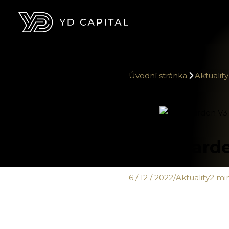
Úvodní stránka
Aktuality
Miris Gard
6 / 12 / 2022
/
Aktuality
2 min