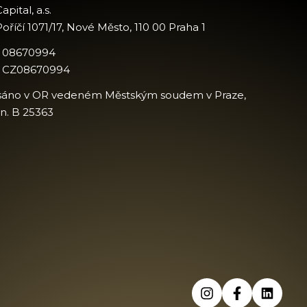
apital, a.s.
oříčí 1071/17, Nové Město, 110 00 Praha 1
: 08670994
: CZ08670994
sáno v OR vedeném Městským soudem v Praze,
zn. B 25363