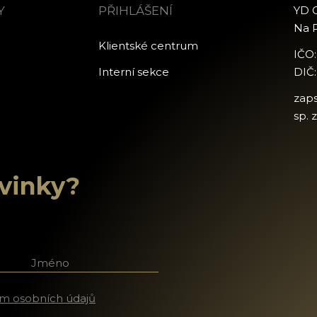
Y
PŘIHLÁŠENÍ
YD C
Na P
Klientské centrum
IČO
Interní sekce
DIČ
zap
sp. 
ovinky?
říjmení
m osobních údajů