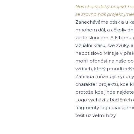
Náš chorvatský projekt má 
se zrovna náš projekt jme
Zanecháváme otisk a u k
mnohem dál, a ačkoliv d
zalité sluncem. A k tomu p
vizuální krásu, své zvuky,
neboť slovo Miris je v pře
mohli přenést na naše poze
vzduch, který proudí cel
Zahrada může být synonym
charakter projektu, kde k
protože kde jinde najdete
Logo vychází z tradičních 
fragmenty loga pracujeme 
těšit už velmi brzy.