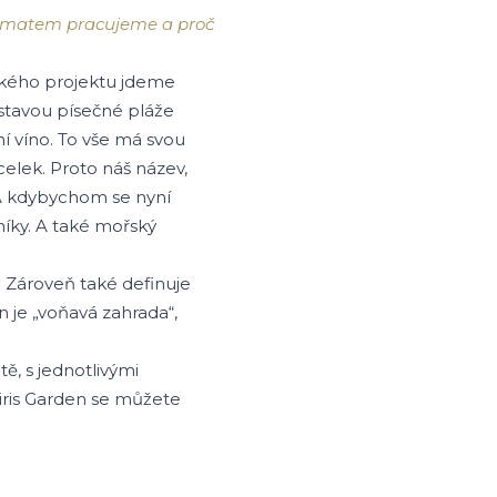
s tématem pracujeme a proč
ského projektu jdeme
tavou písečné pláže
ní víno. To vše má svou
celek. Proto náš název,
. A kdybychom se nyní
níky. A také mořský
 Zároveň také definuje
n je „voňavá zahrada“,
ě, s jednotlivými
Miris Garden se můžete