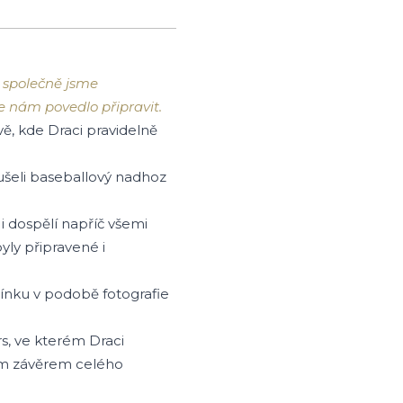
 společně jsme
e nám povedlo připravit.
ě, kde Draci pravidelně
oušeli baseballový nadhoz
 i dospělí napříč všemi
yly připravené i
mínku v podobě fotografie
s, ve kterém Draci
ním závěrem celého