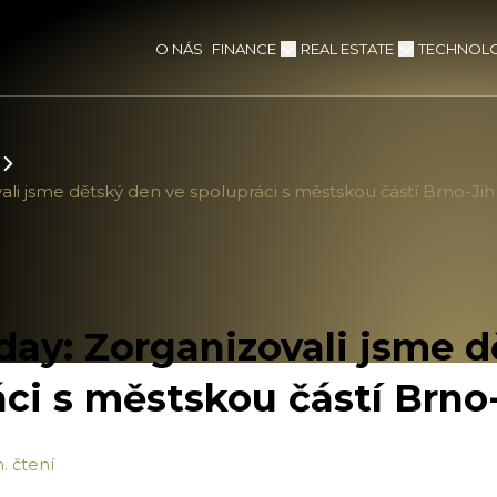
FINANCE
REAL ESTATE
TECHNOLO
O NÁS
ali jsme dětský den ve spolupráci s městskou částí Brno-Jih
day: Zorganizovali jsme 
áci s městskou částí Brno
. čtení