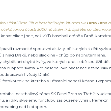
ěstskou částí Brno-Jih a baseballovým klubem
SK Draci Brno
a
s očekávanou účastí 3000 návštěvníků. Zjistěte, co všechno s
konat nikde jinde, než v YD baseball aréně v Brně-Komárov
ravili rozmanité sportovní aktivity, při kterých si děti vyzk
ů s hráči Draků, nebo slackline - chůzi po napnutém laně.
chybět ani chytré kvízy, ve kterých proti sobě soutěžili děti
áha či lapače světla. Pro baseballové nadšence a fanoušky b
 podepisovali hvězdy Draků.
D fotokoutek, ze kterého si učastníci odnesli krásnou vzpo
obíhal baseballový zápas SK Draci Brno vs. Třebíč Nuclear
rmu, a i díky skvělému funclubu zaslouženě vyhráli. Perfekt
deomaping nad biotopem.