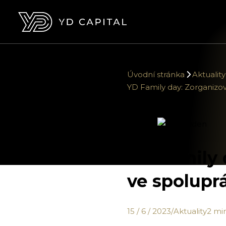
Úvodní stránka
Aktuality
YD Family day: Zorganizov
YD Family 
ve spolupr
15 / 6 / 2023
/
Aktuality
2 min