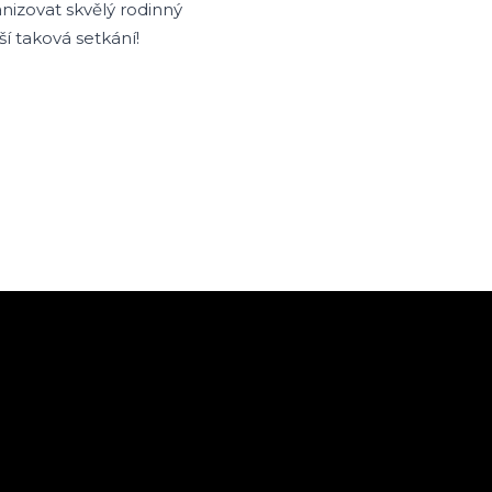
nizovat skvělý rodinný
ší taková setkání!