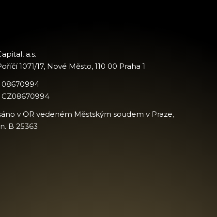
apital, a.s.
oříčí 1071/17, Nové Město, 110 00 Praha 1
: 08670994
: CZ08670994
sáno v OR vedeném Městským soudem v Praze,
zn. B 25363