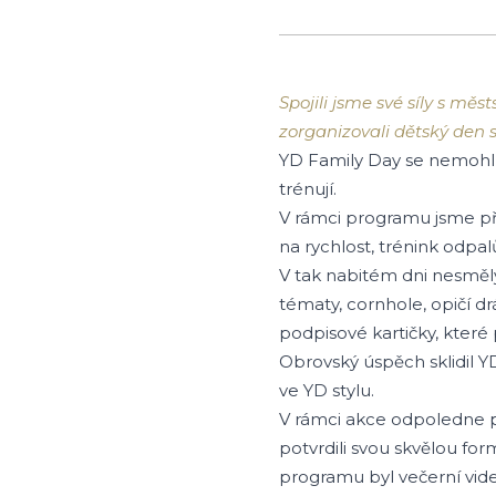
Spojili jsme své síly s m
zorganizovali dětský den 
YD Family Day se nemohl 
trénují.
V rámci programu jsme přip
na rychlost, trénink odpal
V tak nabitém dni nesměly 
tématy, cornhole, opičí dr
podpisové kartičky, které
Obrovský úspěch sklidil Y
ve YD stylu.
V rámci akce odpoledne pr
potvrdili svou skvělou fo
programu byl večerní vi