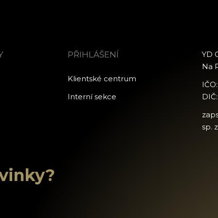
Y
PŘIHLÁŠENÍ
YD C
Na P
Klientské centrum
IČO
Interní sekce
DIČ
zap
sp. 
ovinky?