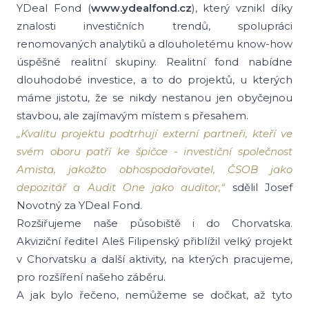
YDeal Fond (
www.ydealfond.cz
), který vznikl díky
znalosti investičních trendů, spolupráci
renomovaných analytiků a dlouholetému know-how
úspěšné realitní skupiny. Realitní fond nabídne
dlouhodobé investice, a to do projektů, u kterých
máme jistotu, že se nikdy nestanou jen obyčejnou
stavbou, ale zajímavým místem s přesahem.
„Kvalitu projektu podtrhují externí partneři, kteří ve
svém oboru patří ke špičce - investiční společnost
Amista, jakožto obhospodařovatel, ČSOB jako
depozitář a Audit One jako auditor,“
sdělil Josef
Novotný za YDeal Fond.
Rozšiřujeme naše působiště i do Chorvatska.
Akviziční ředitel Aleš Filipenský přiblížil velký projekt
v Chorvatsku a další aktivity, na kterých pracujeme,
pro rozšíření našeho záběru.
A jak bylo řečeno, nemůžeme se dočkat, až tyto