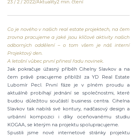
23 / 2 / 2022
/
Aktuality
2 min. čtení
Co je nového v našich real estate projektech, na čem
zrovna pracujeme a jaké jsou klíčové aktivity našich
odborných oddělení – o tom všem je náš interní
Projektový den.
A letošní vůbec první přinesl řadu novinek.
Jak pokračuje úžasný příběh Cihelny Slavkov a na
čem právě pracujeme přiblížil za YD Real Estate
Lubomír Pecl. První fáze je v plném proudu a
aktuálně probíhají jednání se společnostmi, které
budou důležitou součástí business centra. Cihelna
Slavkov tak nabírá své kontury, nadčasový design a
urbánní kompozici i díky oceňovanému studiu
KOGAA, se kterým na projektu spolupracujeme.
Spustili jsme nové internetové stránky projektu