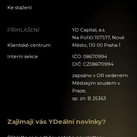
Ke stažení
PŘIHLÁŠENÍ
YD Capital, a.s.
Na Poříčí 1071/17, Nové
Klientské centrum
Město, 110 00 Praha 1
Interní sekce
IČO: 08670994
DIČ: CZ08670994
zapsáno v OR vedeném
Městským soudem v
Praze,
sp. zn. B 25363
Zajímají vás YDeální novinky?