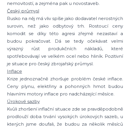
nemovitostí, a zejména pak u novostaveb.
Český průmysl
Rusko na něj má vliv spíše jako dodavatel nerostných
surovin, než jako odbytový trh. Rostoucí ceny
komodit se díky této agresi zřejmě nezastaví a
budou pokračovat. Dá se tedy očekávat velmi
výrazný růst produkčních nákladů, které
spotřebovávají ve velkém ocel nebo hliník. Pozitivní
je situace pro český zbrojařský průmysl.
Inflace
Krize jednoznačně zhoršuje problém české inflace.
Ceny plynu, elektřiny a pohonných hmot budou
hlavními motory inflace pro nadcházející měsíce.
Úrokové sazby
Kvůli zhoršení inflační situace zde se pravděpodobně
prodlouží doba trvání vysokých úrokových sazeb, u
kterých jsme doufali, že budou za několik měsíců