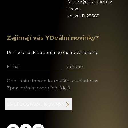
Městským soudem v
Praze,
sp. zn. B 25363
Zajímají vás YDeální novinky?
Přihlašte se k odběru našeho newsletteru
E-mail
Jméno a příjmení
Odesláním tohoto formuláře souhlasíte se
Zpracováním osobních údajů
CHCI DOSTÁVAT NOVINKY