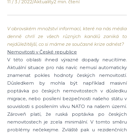
11 / 3 / 2022
/
Aktuality
2 min. čtení
V obrovském množství informací, které na nás média
denně chrlí ze všech různých kanálů zaniká to
nejdůležitější, co si máme ze současné krize odnést?
Nemovitosti v České republice
V této oblasti ihned výrazné dopady neucítíme.
Aktuální situace pro nás navíc nemusí automaticky
znamenat pokles hodnoty českých nemovitostí.
Důsledkem by mohla být například masivní
poptávka po českých nemovitostech v důsledku
migrace, nebo posílení bezpečnosti našeho státu v
souvislosti s posílením vlivu NATO na našem území.
Zároveň platí, že ruská poptávka po českých
nemovitostech je zcela minimální. V tomto směru
problémy nečekejme. Zvláště pak u rezidenčních