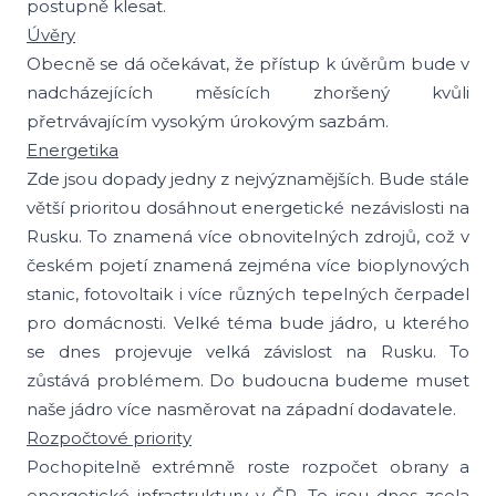
postupně klesat.
Úvěry
Obecně se dá očekávat, že přístup k úvěrům bude v
nadcházejících měsících zhoršený kvůli
přetrvávajícím vysokým úrokovým sazbám.
Energetika
Zde jsou dopady jedny z nejvýznamějších. Bude stále
větší prioritou dosáhnout energetické nezávislosti na
Rusku. To znamená více obnovitelných zdrojů, což v
českém pojetí znamená zejména více bioplynových
stanic, fotovoltaik i více různých tepelných čerpadel
pro domácnosti. Velké téma bude jádro, u kterého
se dnes projevuje velká závislost na Rusku. To
zůstává problémem. Do budoucna budeme muset
naše jádro více nasměrovat na západní dodavatele.
Rozpočtové priority
Pochopitelně extrémně roste rozpočet obrany a
energetické infrastruktury v ČR. To jsou dnes zcela