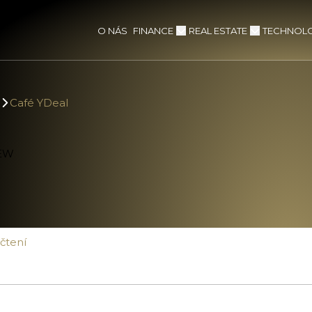
FINANCE
REAL ESTATE
TECHNOLO
O NÁS
Café YDeal
 čtení