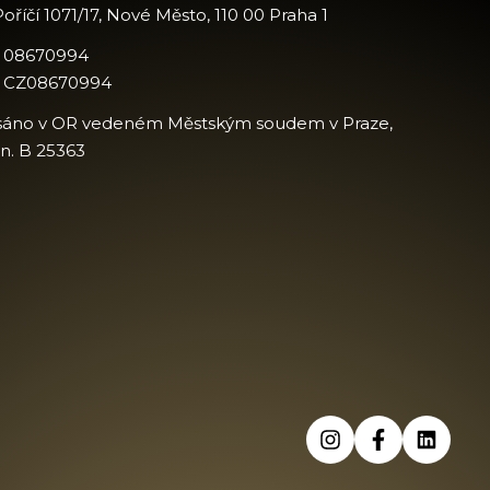
oříčí 1071/17, Nové Město, 110 00 Praha 1
: 08670994
: CZ08670994
sáno v OR vedeném Městským soudem v Praze,
zn. B 25363