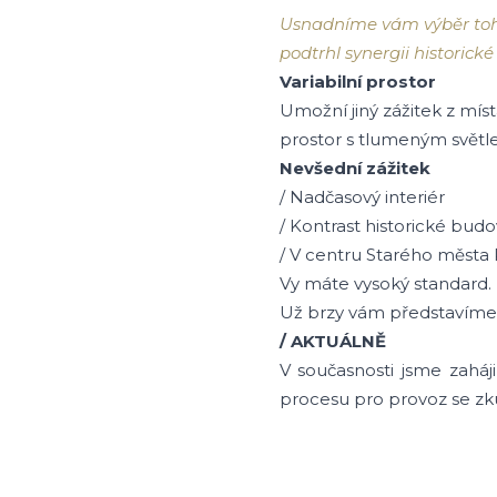
Usnadníme vám výběr toho
podtrhl synergii historic
Variabilní prostor
Umožní jiný zážitek z mís
prostor s tlumeným světle
Nevšední zážitek
/ Nadčasový interiér
/ Kontrast historické bud
/ V centru Starého města
Vy máte vysoký standard
Už brzy vám představíme m
/ AKTUÁLNĚ
V současnosti jsme zaháj
procesu pro provoz se z