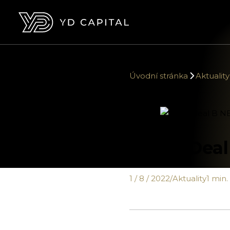
Úvodní stránka
Aktuality
Café YDeal
1 / 8 / 2022
/
Aktuality
1 min.