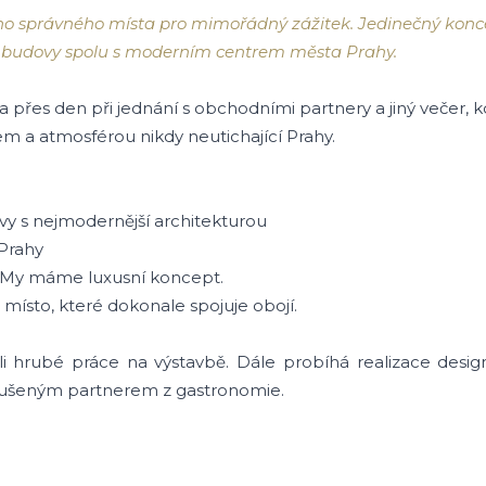
 správného místa pro mimořádný zážitek. Jedinečný konce
ké budovy spolu s moderním centrem města Prahy.
ta přes den při jednání s obchodními partnery a jiný večer,
m a atmosférou nikdy neutichající Prahy.
ovy s nejmodernější architekturou
 Prahy
. My máme luxusní koncept.
ísto, které dokonale spojuje obojí.
ili hrubé práce na výstavbě. Dále probíhá realizace desi
kušeným partnerem z gastronomie.