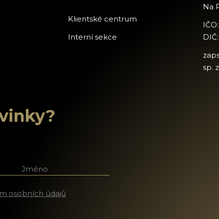
Na P
Klientské centrum
IČO
Interní sekce
DIČ
zap
sp. 
ovinky?
říjmení
m osobních údajů