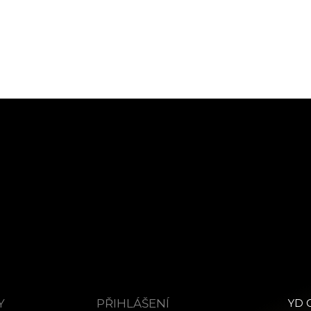
Y
PŘIHLÁŠENÍ
YD C