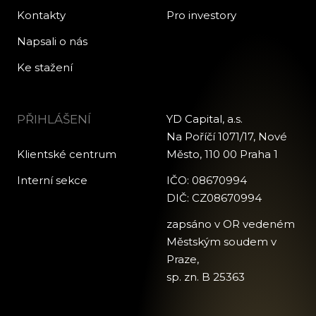
Kontakty
Pro investory
Napsali o nás
Ke stažení
PŘIHLÁŠENÍ
YD Capital, a.s.
Na Poříčí 1071/17, Nové
Klientské centrum
Město, 110 00 Praha 1
Interní sekce
IČO: 08670994
DIČ: CZ08670994
zapsáno v OR vedeném
Městským soudem v
Praze,
sp. zn. B 25363